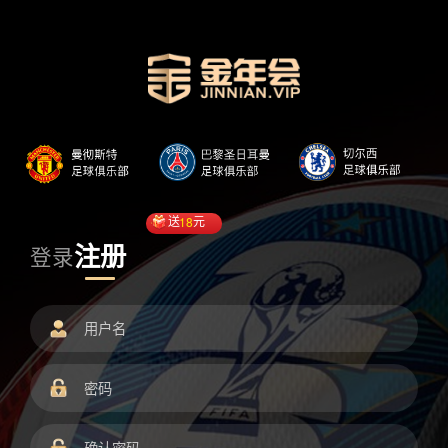
送
18
元
注册
登录