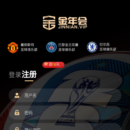
送
18
元
注册
登录