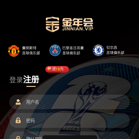
送
18
元
注册
登录