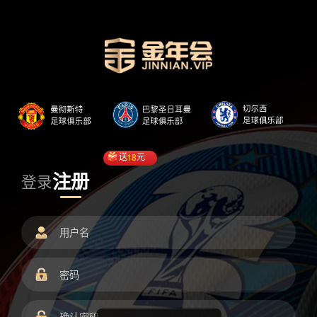
送
18
元
注册
登录