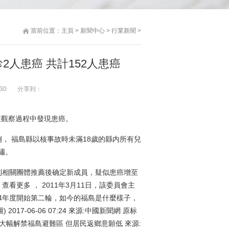
當前位置：
主頁
>
新聞中心
>
行業新聞
>
2人患癌 共計152人患癌
30
分享到：
在觀察過程中發現患癌。
， 福島縣以核事故時未滿18歲的縣内所有兒
嘯。
得到相關團體推薦後确定新成員，疑似患癌增至
看更多 ， 2011年3月11日，該委員會主
14年度開始第二輪，如今的福島是什麼樣子，
7-06-06 07:24 來源:中國新聞網 原标
本大幅解禁福島避難區 但居民返鄉意願低 來源: