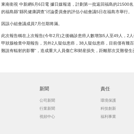
東南衛視 中新網6月6日電 據日媒報道，計劃第一批返回福島的2150
的福島縣“縣民健康調查”讨論委員會的評估小組會議5日在福島市舉行。
因該小組會議成員7月任期将滿。
此次報告稱在上次報告(今年2月)之後确診患癌人數增加5人至49人，2
甲狀腺檢查中期報告，另外2人疑似患癌，38人疑似患癌，目前僅有幾百
難說有輻射的影響”，造成重大人員傷亡和财産損失，距離那次災難發生
新聞
責任
公司新聞
環境保護
行業新聞
科技創新
視頻中心
福利事業