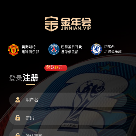
送
18
元
注册
登录