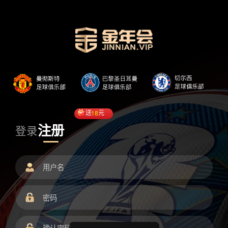
送
18
元
注册
登录