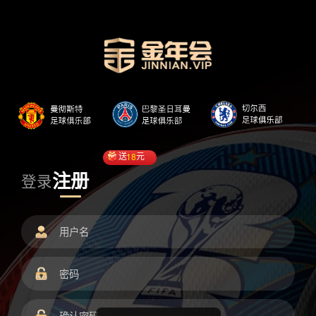
送
18
元
注册
登录