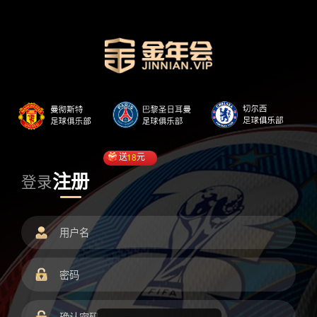
送
18
元
注册
登录