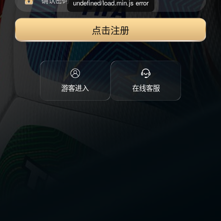
undefined/load.min.js error
点击注册
游客进入
在线客服