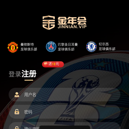
送
18
元
注册
登录