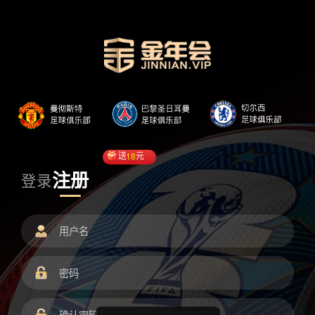
送
18
元
注册
登录