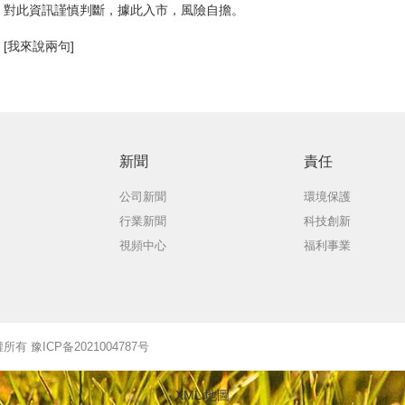
對此資訊謹慎判斷，據此入市，風險自擔。
[我來說兩句]
新聞
責任
公司新聞
環境保護
行業新聞
科技創新
視頻中心
福利事業
版權所有 豫ICP备2021004787号
XML 地圖