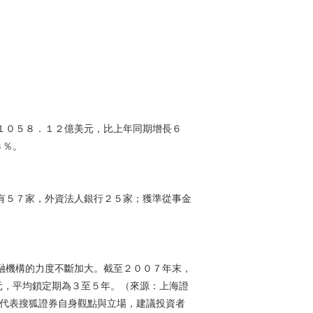
０５８．１２億美元，比上年同期增長６
３％。
５７家，外資法人銀行２５家；獲準從事金
機構的力度不斷加大。截至２００７年末，
元，平均鎖定期為３至５年。（來源：上海證
代表搜狐證券自身觀點與立場，建議投資者