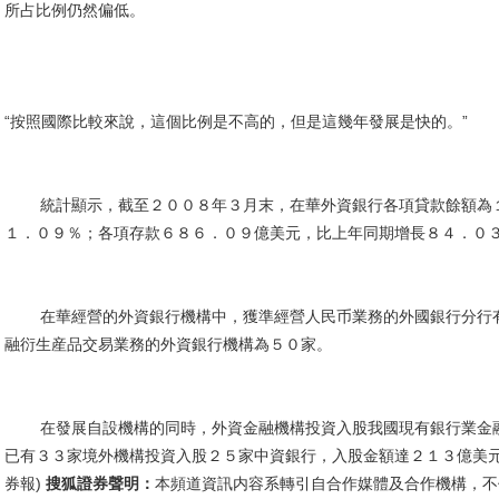
所占比例仍然偏低。
“按照國際比較來說，這個比例是不高的，但是這幾年發展是快的。”
統計顯示，截至２００８年３月末，在華外資銀行各項貸款餘額為１
１．０９％；各項存款６８６．０９億美元，比上年同期增長８４．０
在華經營的外資銀行機構中，獲準經營人民币業務的外國銀行分行有
融衍生産品交易業務的外資銀行機構為５０家。
在發展自設機構的同時，外資金融機構投資入股我國現有銀行業金融
已有３３家境外機構投資入股２５家中資銀行，入股金額達２１３億美
券報)
搜狐證券聲明：
本頻道資訊内容系轉引自合作媒體及合作機構，不