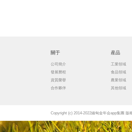
關于
産品
公司簡介
工業領域
發展曆程
食品領域
資質榮譽
農業領域
合作夥伴
其他領域
Copyright (c) 2014-2022緬甸金年会app集團 