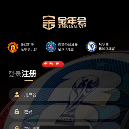
送
18
元
注册
登录