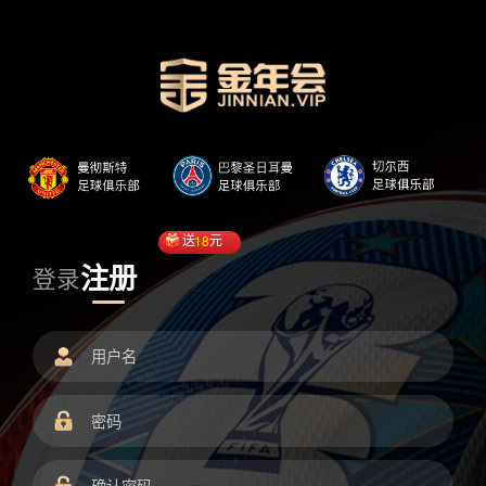
送
18
元
注册
登录