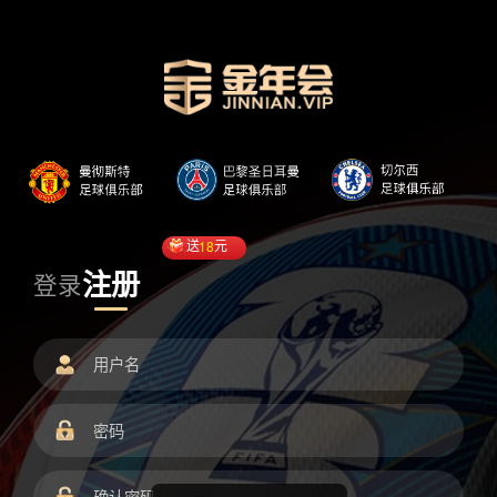
送
18
元
注册
登录