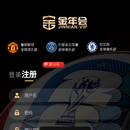
送
18
元
注册
登录