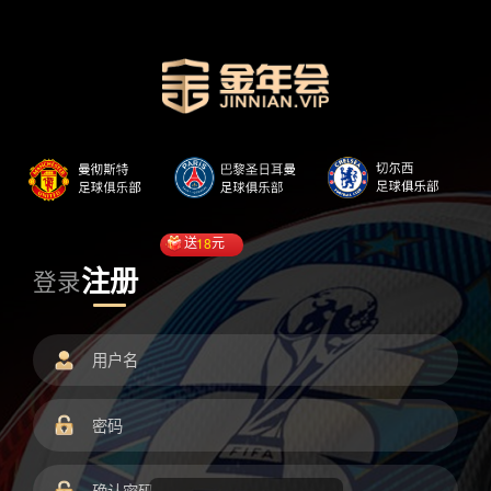
送
18
元
注册
登录