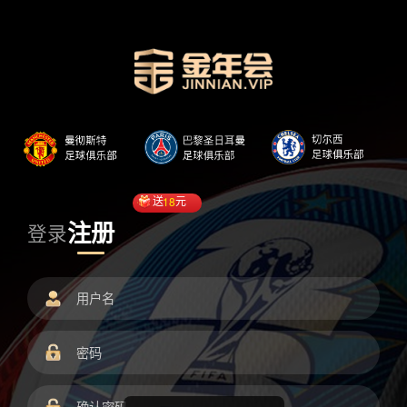
送
18
元
注册
登录