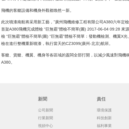
飛機的客艙設備和機身外觀都煥然一新。
此次噴漆南航将采用新工藝，”廣州飛機維修工程有限公司A380六年定
首架A380飛機完成體檢 “巨無霸”體檢不簡單(圖) 2017-06-04 09:2
檢 “巨無霸”體檢不簡單(圖) “巨無霸”體檢不簡單：發動機檢測、機翼X
檢在進行整機重新噴漆，執行當天的CZ3099(廣州-北京)航班。
客艙、貨艙、機翼、機身等各區域的蓋闆全部打開，以減少風速對飛機稱
A380。
新聞
責任
公司新聞
環境保護
行業新聞
科技創新
視頻中心
福利事業