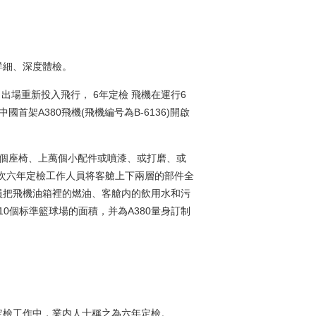
詳細、深度體檢。
出場重新投入飛行， 6年定檢 飛機在運行6
架A380飛機(飛機編号為B-6136)開啟
506個座椅、上萬個小配件或噴漆、或打磨、或
，這次六年定檢工作人員将客艙上下兩層的部件全
員把飛機油箱裡的燃油、客艙内的飲用水和污
10個标準籃球場的面積，并為A380量身訂制
。
個定檢工作中，業内人士稱之為六年定檢。