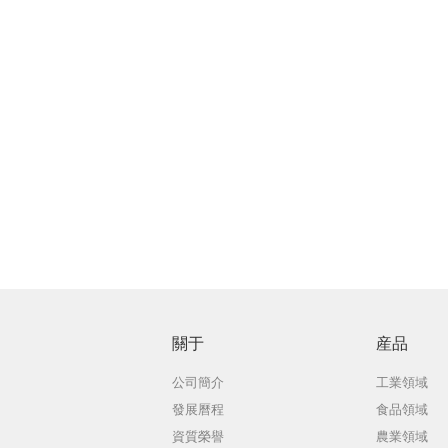
關于
産品
公司簡介
工業領域
發展曆程
食品領域
資質榮譽
農業領域