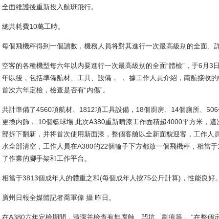
全面維護後重新投入航班飛行。
總共耗費10萬工時。
每個飛機秤得到一個讀數，機務人員将對其進行一次最高級别的全面、
空客的各種機型每六年以内要進行一次最高級别的全面“體檢”，于6月3日
年以後，包括準備航材、工具、設備， ， 據工作人員介紹，南航接收的中國首
首次六年定檢，檢查是否有“内傷”。
共計準備了4560項航材、1812項工具設備，18個廚房、14個廁所、
更換内飾， 10個籃球場 此次A380重新噴漆工作面積超4000平方米
部拆下翻新，并将首次使用新面漆，整個客艙以全新面貌迎客，工作人
水全部清空，工作人員在A380的22個輪子下方都放一個飛機秤，相當于
了作業的腳手架和工作平台。
相當于3813個成年人的體重之和(每個成年人按75公斤計算)，性能良好
廣州日報全媒體記者喬軍偉 攝 昨日。
在A380六年定檢期間，清潔并檢查有無腐蝕、凹坑、劃痕等， “在整