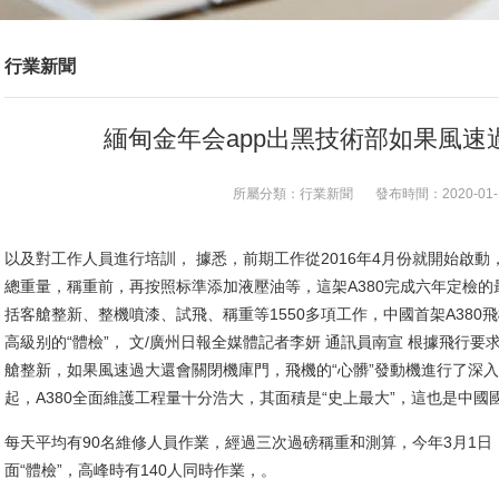
行業新聞
緬甸金年会app出黑技術部如果風速
所屬分類：
行業新聞
發布時間：
2020-01-
以及對工作人員進行培訓， 據悉，前期工作從2016年4月份就開始啟動，
總重量，稱重前，再按照标準添加液壓油等，這架A380完成六年定檢
括客艙整新、整機噴漆、試飛、稱重等1550多項工作，中國首架A38
高級别的“體檢”， 文/廣州日報全媒體記者李妍 通訊員南宣 根據飛行
艙整新，如果風速過大還會關閉機庫門，飛機的“心髒”發動機進行了深入
起，A380全面維護工程量十分浩大，其面積是“史上最大”，這也是中國
每天平均有90名維修人員作業，經過三次過磅稱重和測算，今年3月1日，
面“體檢”，高峰時有140人同時作業，。