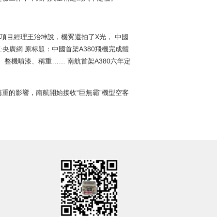
檢項目經理王治坤說，機翼還拍了X光， 中國
8 來源:央廣網 原标題：中國首架A380飛機完成體
光、整機噴漆、稱重…… 南航首架A380六年定
重的影響，南航開始接收“巨無霸”機型空客