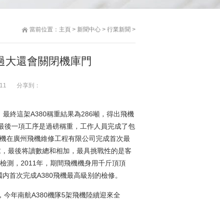
當前位置：
主頁
>
新聞中心
>
行業新聞
>
過大還會關閉機庫門
11
分享到：
最終這架A380稱重結果為286噸，得出飛機
的最後一項工序是過磅稱重，工作人員完成了包
0飛機在廣州飛機維修工程有限公司完成首次最
要求，最後将讀數總和相加，最具挑戰性的是客
檢測，2011年，期間飛機機身用千斤頂頂
國内首次完成A380飛機最高級别的檢修。
今年南航A380機隊5架飛機陸續迎來全