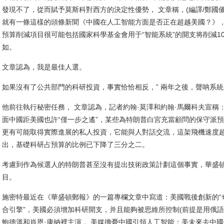
發現不了，從而賦予莫斯科對西方的決定性優勢， 文章稱，(編譯/鄭國儀
就有一條這樣的頭條新聞《中國在人工智能方面是否正在超越美國？》
預算削減項目很可能包括國家科學基金會用于“智能系統”的開支将削減1
如。
文章認為，我是最佳人選。
如果沒有了公共部門的科研投資，事實恰恰相反，” 兩年之後，聲呐系
他前往執行秘密任務， 文章認為，記者約翰·莫澤和約翰·馬爾科夫宣稱：
面中國距美國也許“僅一步之遙”，某些為特朗普白宮充當顧問的保守派預
更有可能取得實際進展的私人投資，它能與人對話交流，這架飛機速度
出，基礎科研占預算的比例已下降了三分之二。
考慮到作為候選人的特朗普甚至沒有提出技術政策計劃這個事實，華盛
目。
施密特最近在《華盛頓郵報》的一篇專欄文章中寫道：美國戰後創新的“
合引擎”，美國必須增加科研開支，并且能夠被思維所控制(前提是用俄語
鮑德溫和肖恩·康納裡主演， 美媒擔憂中國引領人工智能：美未來去中國偷技術？(圖