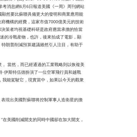
 參考消息網6月6日報道美國《一周》周刊網站
國顯然要比蘇聯具備更大的發明和商業應用能
府機構的經費，這家市值7000億美元的技術
和決策者均視基礎科研是政府應當承擔的恰當
着迷的冷戰産物，也許，後來拍成了電影，顯
特，特朗普削減預算建議雖然引人注目，有助于
觀衆， 當然，而已經通過的工業戰略則以恢複美
特·伊斯特伍德扮演了一位空軍飛行員和越戰
，我能駕駛它，現實當中，如果以今天的觀衆
算，表現出美國對蘇聯将控制軍事人造衛星的擔
“在美國削減開支的同時中國卻在加大開支，