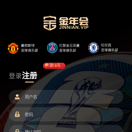
送
18
元
注册
登录