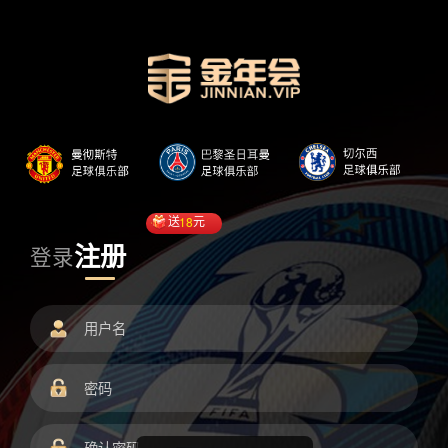
送
18
元
注册
登录