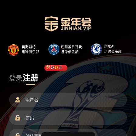
送
18
元
注册
登录