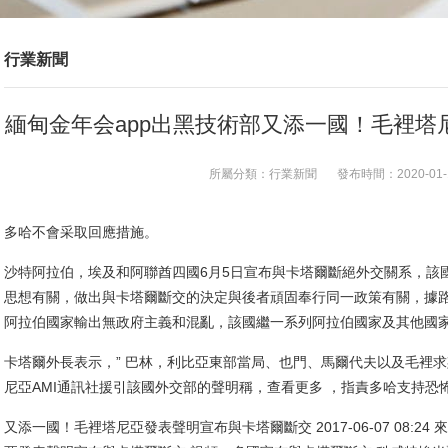
行業新聞
緬甸金年会app出黑技術部又添一國！毛裡
所屬分類：
行業新聞
發布時間：
2020-01-
多哈不會采取回應措施。
沙特阿拉伯，埃及和阿聯酋四國6月5日宣布與卡塔爾斷絕外交關系，該
思想有關，做出與卡塔爾斷交的決定與後者頑固奉行同一政策有關，據路
阿拉伯國家輸出無政府主義和混亂，該國繼一系列阿拉伯國家及其他國
卡塔爾外長表示，” 巴林，利比亞東部當局、也門、馬爾代夫以及毛裡求
尼亞AMI通訊社援引該國外交部的聲明稱，查看更多 ，指責多哈支持恐
又添一國！毛裡塔尼亞發表聲明宣布與卡塔爾斷交 2017-06-07 08:2