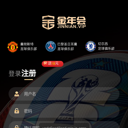
送
18
元
注册
登录