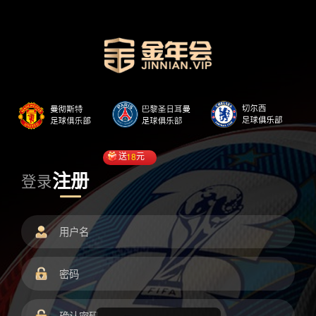
送
18
元
注册
登录