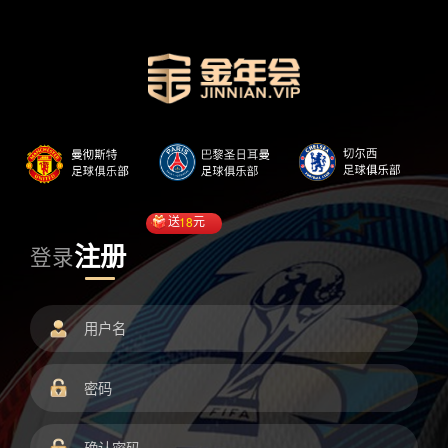
送
18
元
注册
登录