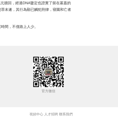
0萬元贖回，經過DNA鑒定也證實了留在墓蓋的
犯罪未遂，其行為顯已觸犯刑律，寝園和亡者
案時間，不僅路上人少。
官方微信
視頻中心
人才招聘
聯系我們