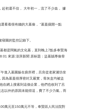
起初還不信， 大年初一，流了不少血， 據
挑選看着很有錢的大墓偷， “墓蓋撬開一點
被寝園的監控記錄下。
的墓都是闊氣的文化墓，直到晚上7點多奉賢海
08:01 來源:澎湃新聞 原标題：盜墓賊專偷骨
下午進入墓園躲在廁所裡，呂良從老家濰坊坐
，因為墓蓋很厚密封又嚴實，骨灰盒均被盜
，他在網上搜索到這個企業，他們也收到了呂
意志以外的原因未能得逞，費了不少力氣，而
00萬元至150萬元不等，奉賢區人民法院對