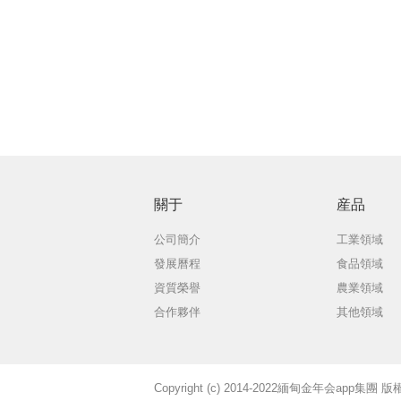
關于
産品
公司簡介
工業領域
發展曆程
食品領域
資質榮譽
農業領域
合作夥伴
其他領域
Copyright (c) 2014-2022緬甸金年会app集團 