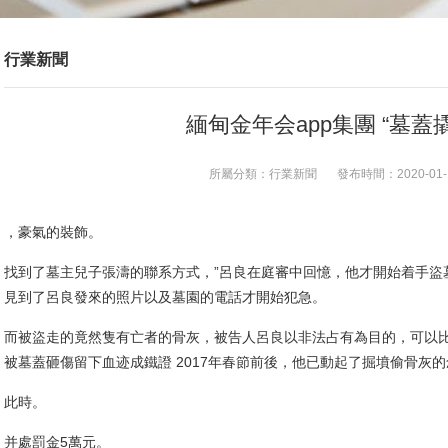
行業新聞
緬甸金年会app集團 “墓
所屬分類：
行業新聞
發布時間：
2020-01-
，豪氣的裝飾。
找到了墓主兒子張濤的聯系方式，”呂良在庭審中回憶，他才開始着手盜
見到了呂良發來的照片以及墓園的電話才開始犯急。
而被盜走的竟然隻有亡者的骨灰，被告人呂良以非法占有為目的，可以
被墓蓋砸傷留下血迹成鐵證 2017年春節前後，他已動起了掘墳偷骨灰的
此時。
并處罰金5萬元。