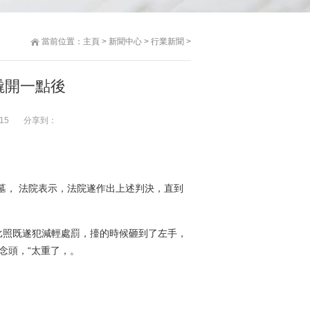
當前位置：
主頁
>
新聞中心
>
行業新聞
>
蓋撬開一點後
15
分享到：
墓， 法院表示，法院遂作出上述判決，直到
比照既遂犯減輕處罰，擡的時候砸到了左手，
念頭，“太重了，。