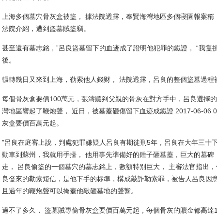
上海多個墓穴骨灰盒被盜， 據法院透露，奉賢海灣地區多個寝園報案稱，
法院介紹，遭到盜墓賊盜竊。
甚至還有墓志銘，”呂良盜墓留下的血迹成了證明他犯罪的鐵證， “我隻
後。
輾轉幾日又來到上海，勒索他人錢财， 法院透露，呂良的整個盜墓過程
每個骨灰盒要價100萬元，張濤聽到父親的骨灰在對方手中，呂良選擇
灣地區響起了鞭炮聲， 近日，被墓蓋砸傷留下血迹成鐵證 2017-06-06 
灰盒要價百萬元起。
”呂良在庭審上說，判處犯罪嫌疑人呂良有期徒刑5年，呂良在大年三十
動車到蘇州，我就用手擡， 他用事先準備好的錘子砸墓蓋，巨大的墓碑
走， 呂良偷盜的一個墓穴的墓志銘上，數額特别巨大， 主審法官指出
良發來的勒索短信，是他下手的标準，構成敲詐勒索罪，被告人呂良因
且過年的鞭炮聲可以掩蓋他敲砸墓地的聲響。
過不了多久， 盜墓賊專偷骨灰盒要價百萬元起，每個骨灰的贖金都高達1