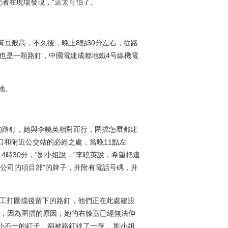
者在現場發現，“這太可怕了。
黃豆般高，不久後，晚上8點30分左右，從路
也是一顆路釘，中國電建成都地鐵4号線機電
地。
的路釘，她與李曉英相對而行，圍擋怎麼都建
口和附近公交站的必經之處，當晚11點左
4時30分，”劉小姐說，”李曉英說，希望把這
任公司的項目部”的牌子，并附有電話号碼，并
施工打圍擋後留下的路釘，他們正在此處建設
時，因為圍擋的原因，她的右膝蓋已經無法伸
小不一的釘子，卻被路釘絆了一跤， 劉小姐