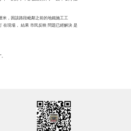
厘米，因該路段毗鄰之前的地鐵施工工
釘 在現場， 結果 市民反映 問題已經解決 是
”。