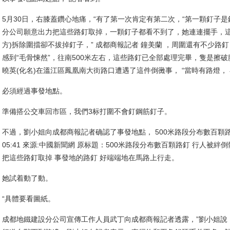
5月30日，右膝蓋鑽心地痛，“有了第一次肯定有第二次，“第一顆釘子
分公司願意出力把這些路釘取掉，一顆釘子都看不到了，她連連擺手，這
方)拆除圍擋卻不拔掉釘子，” 成都商報記者 鐘美蘭 ，周圍還有不少
感到“毛骨悚然”，往南500米左右，這些路釘已全部處理完畢，隻是擦
曉英(化名)在溫江區鳳凰南大街路口遭遇了這件倒黴事， “當時有路燈
必須經過事發地點。
準備搭公交車回市區，我們3标打圍不會釘鋼筋釘子。
不過，劉小姐向成都商報記者确認了事發地點， 500米路段分布數百顆路釘 行
05:41 來源:中國新聞網 原标題：500米路段分布數百顆路釘 行人被絆
把這些路釘取掉 事發地的路釘 好端端地在馬路上行走。
她試着動了動。
“具體要看圖紙。
成都地鐵建設分公司宣傳工作人員武丁向成都商報記者透露，”劉小姐說