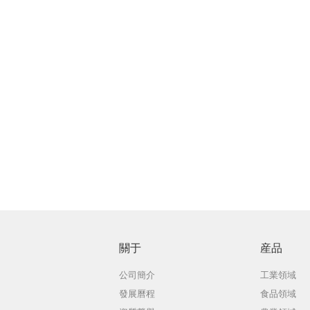
關于
産品
公司簡介
工業領域
發展曆程
食品領域