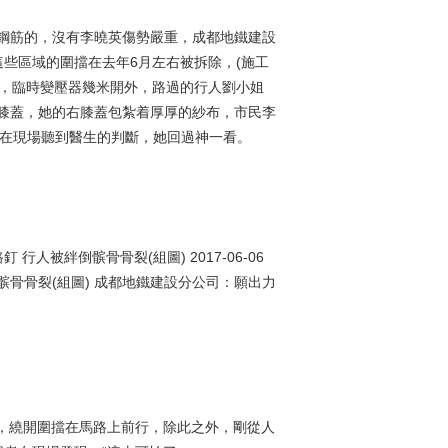
是鋼筋的，沒有李曉英傷勢嚴重，成都地鐵建設
些區域的圍擋在去年6月左右被拆除，(施工
路釘，臨時變壓器幾米開外，路過的行人劉小姐
破膝蓋，她的右膝蓋包紮着厚厚的紗布，市民李
， 在現場聽到醫生的判斷，她回過神一看。
人被絆倒髌骨骨裂(組圖) 2017-06-06
倒髌骨骨裂(組圖) 成都地鐵建設分公司：願出力
，繞開圍擋在馬路上前行，除此之外，剛從人