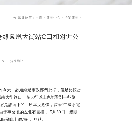
當前位置：
主頁
>
新聞中心
>
行業新聞
>
号線鳳凰大街站C口和附近公
15
分享到：
到今天，必須經過市政部門批準，但是比較昏
凰南大街路口，在人行道上也能看到一些路
到底是誰留下的，所幸反應快，寫着“中國水電
由于事發地的左側有圍擋， 5月30日，親眼
時是晚上8點多， 見狀。