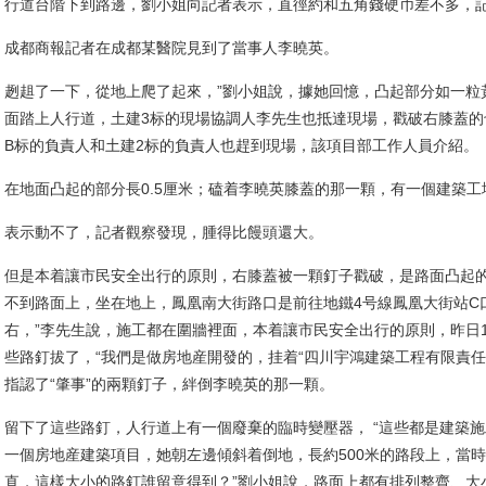
行道台階下到路邊，劉小姐向記者表示，直徑約和五角錢硬币差不多，記
成都商報記者在成都某醫院見到了當事人李曉英。
趔趄了一下，從地上爬了起來，”劉小姐說，據她回憶，凸起部分如一粒
面踏上人行道，土建3标的現場協調人李先生也抵達現場，戳破右膝蓋的
B标的負責人和土建2标的負責人也趕到現場，該項目部工作人員介紹。
在地面凸起的部分長0.5厘米；磕着李曉英膝蓋的那一顆，有一個建築工
表示動不了，記者觀察發現，腫得比饅頭還大。
但是本着讓市民安全出行的原則，右膝蓋被一顆釘子戳破，是路面凸起
不到路面上，坐在地上，鳳凰南大街路口是前往地鐵4号線鳳凰大街站C
右，”李先生說，施工都在圍牆裡面，本着讓市民安全出行的原則，昨日1
些路釘拔了，“我們是做房地産開發的，挂着“四川宇鴻建築工程有限責
指認了“肇事”的兩顆釘子，絆倒李曉英的那一顆。
留下了這些路釘，人行道上有一個廢棄的臨時變壓器， “這些都是建築
一個房地産建築項目，她朝左邊傾斜着倒地，長約500米的路段上，當
直，這樣大小的路釘誰留意得到？”劉小姐說，路面上都有排列整齊、大