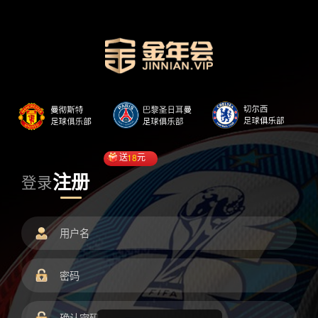
送
18
元
注册
登录