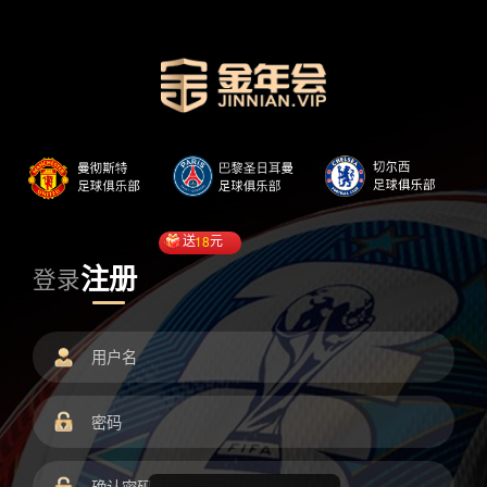
送
18
元
注册
登录