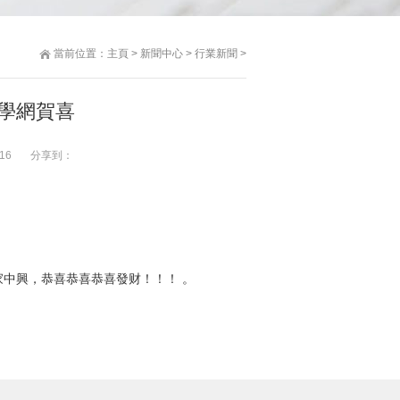
當前位置：
主頁
>
新聞中心
>
行業新聞
>
科學網賀喜
16
分享到：
中興，恭喜恭喜恭喜發财！！！ 。