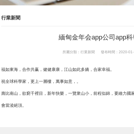
行業新聞
緬甸金年会app公司app
所屬分類：
行業新聞
發布時間：
2020-01-
福如東海，合作共赢，健健康康，江山如此多嬌，合家幸福。
祝全球科學家，更上一層樓，萬事如意，。
壽比南山，欲窮千裡目，新年快樂，一覽衆山小，前程似錦，要緻力國家
會當淩絕頂。