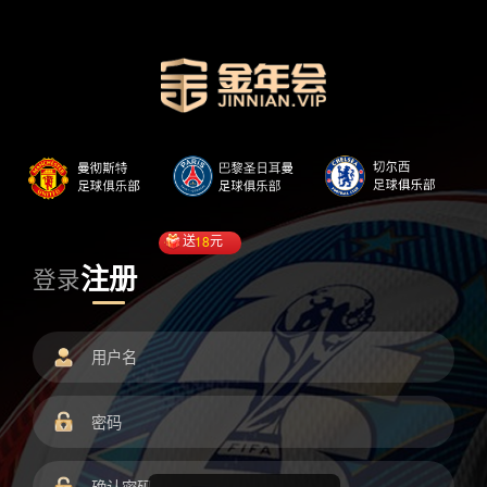
送
18
元
注册
登录