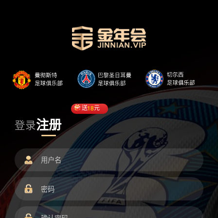
送
18
元
注册
登录