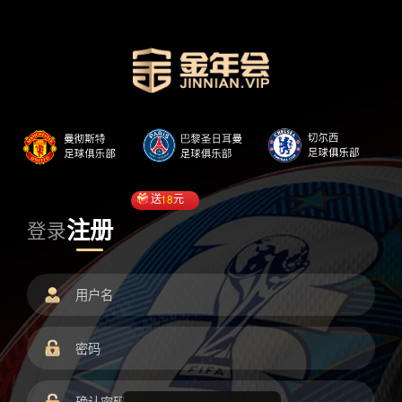
送
18
元
注册
登录