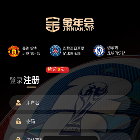
送
18
元
注册
登录