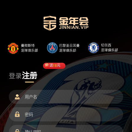
送
18
元
注册
登录