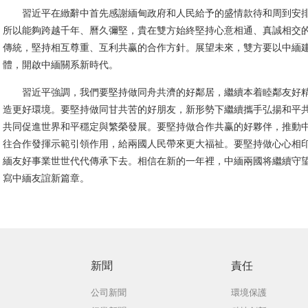
習近平在緻辭中首先感謝緬甸政府和人民給予的盛情款待和周到安排
所以能夠跨越千年、曆久彌堅，貴在雙方始終堅持心意相通、真誠相交
傳統，堅持相互尊重、互利共赢的合作方針。展望未來，雙方要以中緬建
體，開啟中緬關系新時代。
習近平強調，我們要堅持做同舟共濟的好鄰居，繼續本着睦鄰友好精
造更好環境。要堅持做同甘共苦的好朋友，新形勢下繼續攜手弘揚和平
共同促進世界和平穩定與繁榮發展。要堅持做合作共赢的好夥伴，推動
往合作發揮示範引領作用，給兩國人民帶來更大福祉。要堅持做心心相
緬友好事業世世代代傳承下去。相信在新的一年裡，中緬兩國将繼續守
寫中緬友誼新篇章。
新聞
責任
公司新聞
環境保護