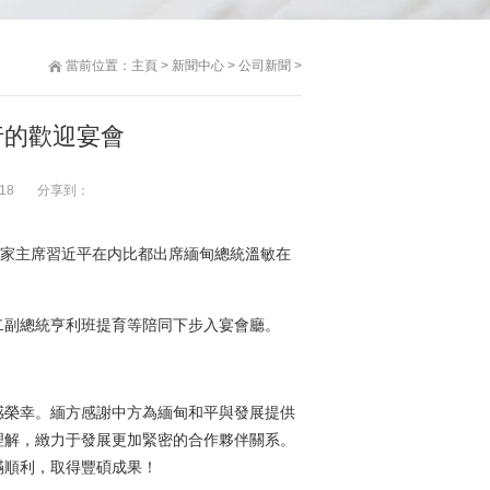
當前位置：
主頁
>
新聞中心
>
公司新聞
>
行的歡迎宴會
18
分享到：
國國家主席習近平在内比都出席緬甸總統溫敏在
副總統亨利班提育等陪同下步入宴會廳。
榮幸。緬方感謝中方為緬甸和平與發展提供
理解，緻力于發展更加緊密的合作夥伴關系。
滿順利，取得豐碩成果！