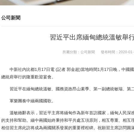
公司新聞
習近平出席緬甸總統溫敏舉
所屬分類：
公司新聞
發布時間：
2020-01-
中新社内比都1月17日電 (記者 郭金超)當地時間1月17日晚，中
總統府舉行的隆重歡迎宴會。
習近平在緬甸總統溫敏、國務資政昂山素季、第一副總統敏瑞、第二
軍樂團奏中緬兩國國歌。
溫敏緻辭表示，習近平主席将緬甸作為新年首訪國家，緬甸人民深感
的支持和幫助。緬中兩國始終秉持和平共處五項原則，相互尊重、相互
相信習主席此訪将成為兩國關系發展的重要裡程碑。祝願習主席訪問圓