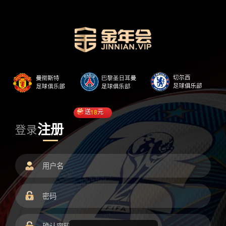
送
18
元
注册
登录