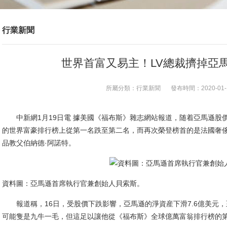
行業新聞
世界首富又易主！LV總裁擠掉亞
所屬分類：
行業新聞
發布時間：
2020-01-
中新網1月19日電 據美國《福布斯》雜志網站報道，随着亞馬遜股價1
的世界富豪排行榜上從第一名跌至第二名，而再次榮登榜首的是法國奢侈品
品教父伯納德·阿諾特。
資料圖：亞馬遜首席執行官兼創始人貝索斯。
報道稱，16日，受股價下跌影響，亞馬遜的淨資産下滑7.6億美元，至
可能隻是九牛一毛，但這足以讓他從《福布斯》全球億萬富翁排行榜的