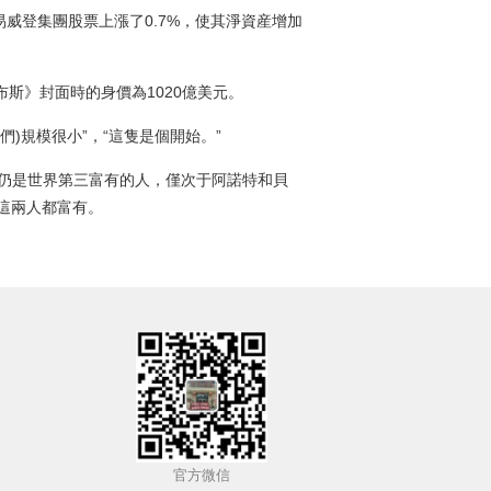
登集團股票上漲了0.7%，使其淨資産增加
斯》封面時的身價為1020億美元。
)規模很小”，“這隻是個開始。”
仍是世界第三富有的人，僅次于阿諾特和貝
比這兩人都富有。
官方微信