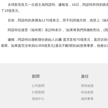
全球新首富又一次易主為阿諾特。據報道，16日，阿諾特所持的路易威
了19億美元。
目前，阿諾特的身價為1170億美元，而不到四個月前，他登上《福布
阿諾特在接受《福布斯》采訪時表示，“如果将我們與微軟對比，(我們
據稱，阿諾特比微軟聯合創始人比爾·蓋茨富裕70億美元，蓋茨目前
索斯。如果蓋茨沒有捐出358億美元(還在不斷增加)給慈善事業，他會
新聞
責任
公司新聞
環境保護
行業新聞
科技創新
視頻中心
福利事業