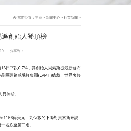
當前位置：
主頁
>
新聞中心
>
行業新聞
>
馬遜創始人登頂榜
19
分享到：
6日下跌0.7%，其創始人貝索斯從最新發布
巨頭路威酩軒集團(LVMH)總裁、世界奢侈
1156億美元。九位數的下降對貝索斯來說
第一名跌至第二名。