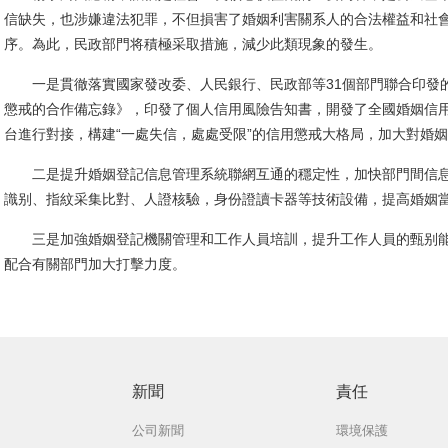
信缺失，也涉嫌違法犯罪，不但損害了婚姻利害關系人的合法權益和社
序。為此，民政部門将積極采取措施，減少此類現象的發生。
一是貫徹落實國家發改委、人民銀行、民政部等31個部門聯合印發的
懲戒的合作備忘錄》，印發了個人信用風險告知書，開發了全國婚姻信
台進行對接，構建“一處失信，處處受限”的信用懲戒大格局，加大對婚
二是提升婚姻登記信息管理系統聯網互通的穩定性，加快部門間信息
識别、指紋采集比對、人證核驗，身份證讀卡器等技術設備，提高婚姻
三是加強婚姻登記機關管理和工作人員培訓，提升工作人員的甄别能
配合有關部門加大打擊力度。
新聞
責任
公司新聞
環境保護