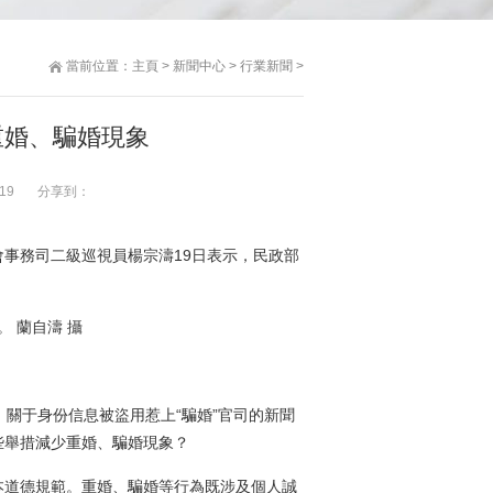
當前位置：
主頁
>
新聞中心
>
行業新聞
>
重婚、騙婚現象
19
分享到：
事務司二級巡視員楊宗濤19日表示，民政部
關于身份信息被盜用惹上“騙婚”官司的新聞
些舉措減少重婚、騙婚現象？
道德規範。重婚、騙婚等行為既涉及個人誠