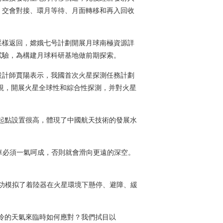
、交會對接、環月等待、月面轉移和再入回收
樣返回，嫦娥七号計劃開展月球南極資源詳
試驗，為構建月球科研基地做前期探索。
計師賈陽表示，我國首次火星探測任務計劃
巡視，開展火星全球性和綜合性探測，并對火星
起點設置很高，體現了中國航天技術的發展水
車必須一氣呵成，否則就會滑向更遠的深空。
功模拟了着陸器在火星環境下懸停、避障、緩
冷的天氣來臨時如何應對？我們拭目以