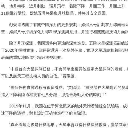
軌、地月轉移、近月制動、環月飛行、着陸下降、月面工作、月面上升
11個飛行階段。嫦娥五号将采集月球樣品，并将其安全送回。
彭兢還透露了有關中國探月的更多規劃：嫦娥六号計劃在月球南極采
查，嫦娥八号持續深化月球科學探測與應用，并進行相關關鍵技術月面
除了月球探測，我國還将向更遠的深空進發。五院火星探測器副總設
于2020年擇機實施，目标是通過一次發射任務，實現火星環繞和着陸
表面的重點地區進行精細巡視勘察。
“中國首次火星探測任務，不會簡單重複其他國家火星探測的老路，
平以及航天工程技術人員的自信。”賈陽說。
“整個任務實施過程有很多看點。”賈陽說，“探測器在火星附近的刹
進入下降着陸過程隻有七八分鐘，那是最激動人心的時刻！”
2019年11月，我國在位于河北懷來的地外天體着陸綜合試驗場，成
速下降的過程，對其設計正确性進行了綜合驗證。
“真正着陸之後是什麼地形，火星車會取得什麼探測數據，塵暴或寒