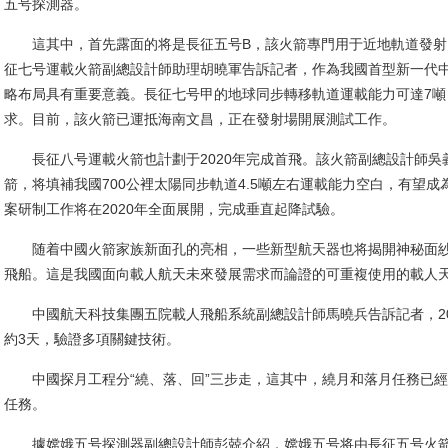
五号探測器。
這其中，首先露面的将是長征五号B，該火箭專門用于近地軌道發射
征七号運載火箭副總設計師助理胡曉軍告訴記者，作為我國首型新一代
略布局具有重要意義。長征七号甲的地球同步轉移軌道運載能力可達7
求。目前，該火箭已運抵海南文昌，正在發射場開展測試工作。
長征八号運載火箭也計劃于2020年完成首飛。該火箭副總設計師吳
箭，将填補我國700公裡太陽同步軌道4.5噸左右運載能力空白，有望
案研制工作将在2020年全面展開，完成垂直起降試驗。
随着中國火箭家族新面孔的亮相，一些新型航天器也将揭開神秘面紗
飛船。這是我國面向載人航天未來發展需求而論證的可重複使用的載人
中國航天科技集團五院載人飛船系統副總設計師馬曉兵告訴記者，20
約3天，驗證多項關鍵技術。
中國探月工程分“繞、落、回”三步走，這其中，繞月和落月任務已經
任務。
據嫦娥五号探測器副總設計師彭兢介紹，嫦娥五号将由長征五号火箭