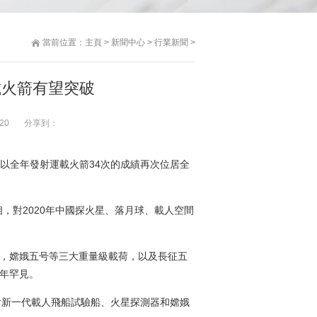
當前位置：
主頁
>
新聞中心
>
行業新聞
>
運載火箭有望突破
20
分享到：
天以全年發射運載火箭34次的成績再次位居全
對2020年中國探火星、落月球、載人空間
年，嫦娥五号等三大重量級載荷，以及長征五
年罕見。
射新一代載人飛船試驗船、火星探測器和嫦娥