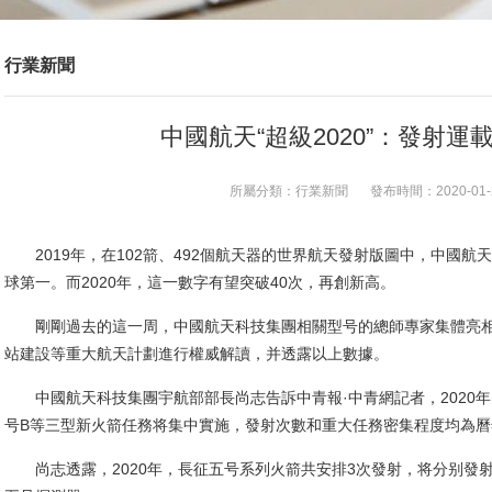
行業新聞
中國航天“超級2020”：發射
所屬分類：
行業新聞
發布時間：
2020-01-
2019年，在102箭、492個航天器的世界航天發射版圖中，中國航
球第一。而2020年，這一數字有望突破40次，再創新高。
剛剛過去的這一周，中國航天科技集團相關型号的總師專家集體亮相，
站建設等重大航天計劃進行權威解讀，并透露以上數據。
中國航天科技集團宇航部部長尚志告訴中青報·中青網記者，2020
号B等三型新火箭任務将集中實施，發射次數和重大任務密集程度均為曆
尚志透露，2020年，長征五号系列火箭共安排3次發射，将分别發