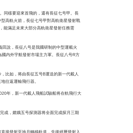
。同樣要迎來首飛的，還有長征七号甲。長
中型高軌火箭，長征七号甲對高軌衛星發射戰
噸，能滿足未來大部分高軌衛星發射任務需
義田說，長征八号是我國研制的中型運載火
成為國内外宇航發射市場主力軍。長征八号R方
，比如，将由長征五号B運送的新一代載人
天地往返運輸飛行器。
20年，新一代載人飛船試驗船将在軌飛行大
完成，嫦娥五号探測器将全面完成探月三期
直接發射至地月轉移軌道，先後經曆發射入