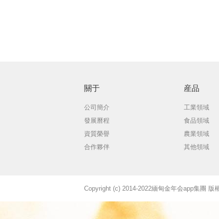
關于
産品
公司簡介
工業領域
發展曆程
食品領域
資質榮譽
農業領域
合作夥伴
其他領域
Copyright (c) 2014-2022緬甸金年会app集團 