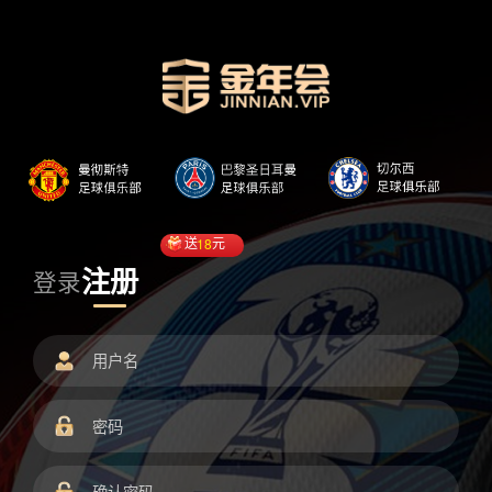
送
18
元
注册
登录