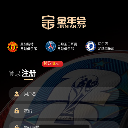
送
18
元
注册
登录