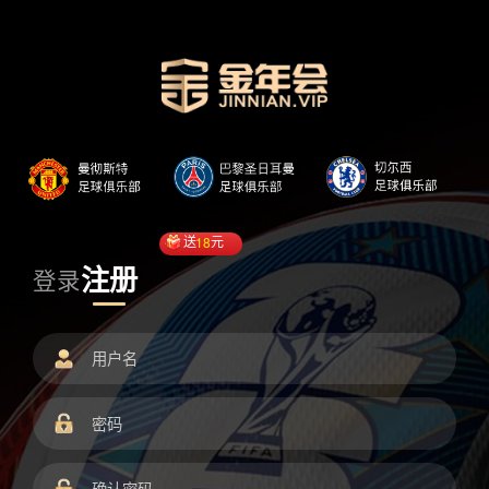
送
18
元
注册
登录