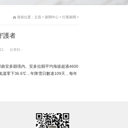
當前位置：
主頁
>
新聞中心
>
行業新聞
>
守護者
21
分享到：
曲安多縣境内。安多拉縣平均海拔超過4600
溫零下36.6℃，年降雪日數達109天，每年