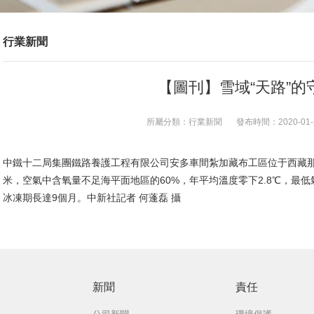
行業新聞
【圖刊】雪域“天路”的
所屬分類：
行業新聞
發布時間：
2020-01-
中鐵十二局集團鐵路養護工程有限公司安多車間紮加藏布工區位于西藏那
米，空氣中含氧量不足海平面地區的60%，年平均溫度零下2.8℃，最低氣
冰凍期長達9個月。中新社記者 何蓬磊 攝
新聞
責任