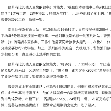
他具有比其他人更快的數字計算能力。“機務段本務機車出庫到股道需
間？”“1道有車進，2道有車出，時間怎麼排”....。.這些他都了然于胸
曹姜波談起工作，眉頭一緊。
南昌站作為省會大站，有13個站台16條股道，日均接發列車288列，
平均每6分鐘就要接發一趟列車。一趟列車從鄰站預告到整列出站，曹姜波
話，打6個電話布置作業。工作中他需要同時接發多趟列車，在發布一條
分鐘需要執行7次聯控。加上一系列的排列組合、先後順序，曹姜波日接打
水都很少喝，盡量減少上洗手間的次數。
他具有比其他人更強的記憶能力。“叮鈴鈴...。.” 12時50分，早
的盒飯扒拉兩口，又到開車的點了。“信号員，電力客車K903次7道發
了要吃午飯這回事，緊接着又處理其他事情。
曹姜波桌上有兩部電話，作為與列車調度員、列車司機和本站其他工
停。由于列車開行密度大，他的大腦就像一台計算機高速運轉着，時刻
列車到達及時、出發正點。“丙調拉3273次，24道到11道。”布置完這
隙，曹姜波突然感覺餓了，趕緊拿起剛剛的盒飯大口吃了起來。