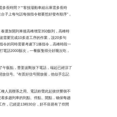
多長時間？”“客技場動車組出庫需多長時
。“在台子上每句話每個指令都要想好發布順序”，
春運加開列車後高峰增至350餘列，高峰時
需要完成10多道工序的作業，說20多句
指令的同時需要考慮下1條指令，高峰時段一
電話2000餘次，一餐飯隻得分好幾次吃，
已過了午飯點，曹姜波剛放下電話，端起已經涼了
車開放信号。”布置好信号開放後，他似乎忘記
種人員聯系之用。電話鈴聲此起彼伏響個不
記着多趟列車的到點、停點、開點，确保每趟
項工作，已經是13時30分，好不容易有了些間