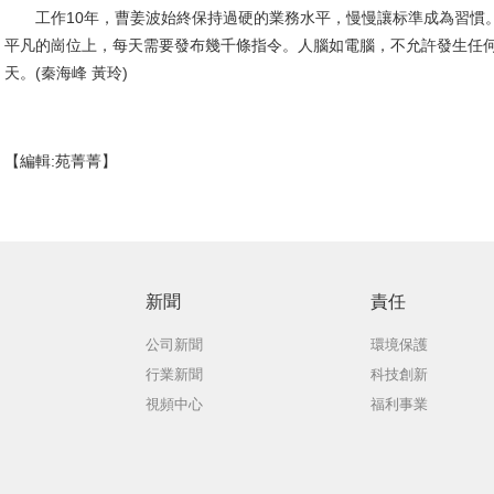
工作10年，曹姜波始終保持過硬的業務水平，慢慢讓标準成為習慣。
平凡的崗位上，每天需要發布幾千條指令。人腦如電腦，不允許發生任
天。(秦海峰 黃玲)
【編輯:苑菁菁】
新聞
責任
公司新聞
環境保護
行業新聞
科技創新
視頻中心
福利事業