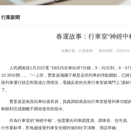
行業新聞
春運故事：行車室“神經中
所屬分類：
行業新聞
發布時間：
2020-01-
人民網南昌1月20日電 “D6525在車站停7分鐘，9：02分到，9：07分
10:30分開....。.”一上班，曹姜波滿腦子都是這些列車的停點開點，
路列車運行狀态和股道占用情況，電腦反射的光将行車室玻璃門上“讓标
了。
曹姜波是南昌站車站值班員，負責調節南昌站行車室接發列車功能的“
夠順利完成都離不開他發布的指令。
作為行車室的“神經中樞”，他需要向列車調度員、調車長、信号員、綜
行作業标準，對每趟接發列車安全聯控做到吐字清晰、用語準确。