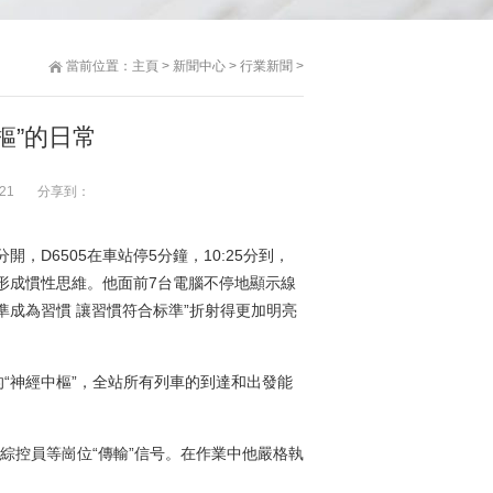
當前位置：
主頁
>
新聞中心
>
行業新聞
>
樞”的日常
21
分享到：
開，D6505在車站停5分鐘，10:25分到，
已經形成慣性思維。他面前7台電腦不停地顯示線
準成為習慣 讓習慣符合标準”折射得更加明亮
神經中樞”，全站所有列車的到達和出發能
控員等崗位“傳輸”信号。在作業中他嚴格執