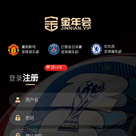
送
18
元
注册
登录