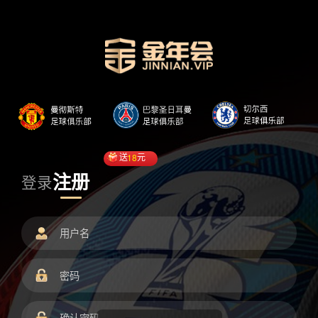
送
18
元
注册
登录